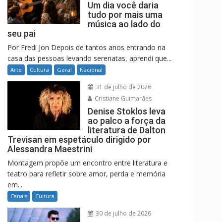
Um dia você daria
tudo por mais uma
música ao lado do
seu pai
Por Fredi Jon Depois de tantos anos entrando na
casa das pessoas levando serenatas, aprendi que...
Arte
Cultura
Geral
Nacional
31 de julho de 2026
Cristiane Guimarães
Denise Stoklos leva
ao palco a força da
literatura de Dalton
Trevisan em espetáculo dirigido por
Alessandra Maestrini
Montagem propõe um encontro entre literatura e
teatro para refletir sobre amor, perda e memória
em...
Canais
Cultura
30 de julho de 2026