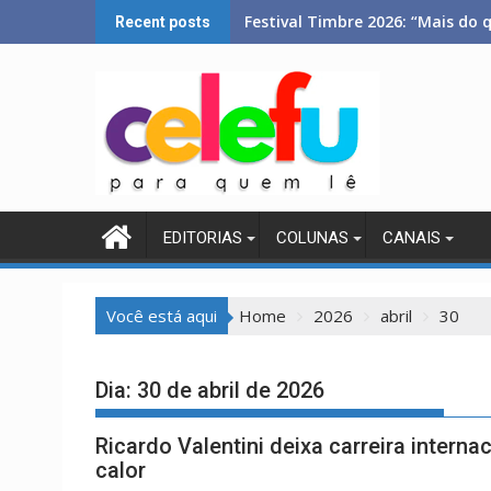
Skip
Festival Timbre 2026: “Mais do 
Recent posts
to
content
EDITORIAS
COLUNAS
CANAIS
Você está aqui
Home
2026
abril
30
Dia:
30 de abril de 2026
Ricardo Valentini deixa carreira interna
calor