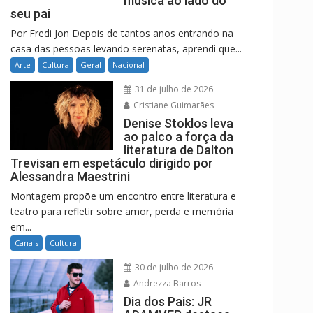
música ao lado do
seu pai
Por Fredi Jon Depois de tantos anos entrando na
casa das pessoas levando serenatas, aprendi que...
Arte
Cultura
Geral
Nacional
31 de julho de 2026
Cristiane Guimarães
Denise Stoklos leva
ao palco a força da
literatura de Dalton
Trevisan em espetáculo dirigido por
Alessandra Maestrini
Montagem propõe um encontro entre literatura e
teatro para refletir sobre amor, perda e memória
em...
Canais
Cultura
30 de julho de 2026
Andrezza Barros
Dia dos Pais: JR