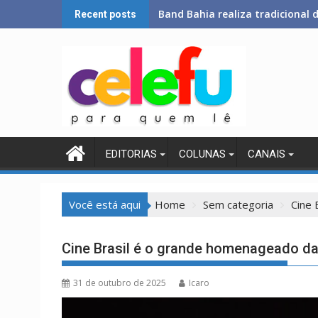
Skip
Band Bahia realiza tradicional
Recent posts
to
content
EDITORIAS
COLUNAS
CANAIS
Você está aqui
Home
Sem categoria
Cine 
Cine Brasil é o grande homenageado da
31 de outubro de 2025
Icaro