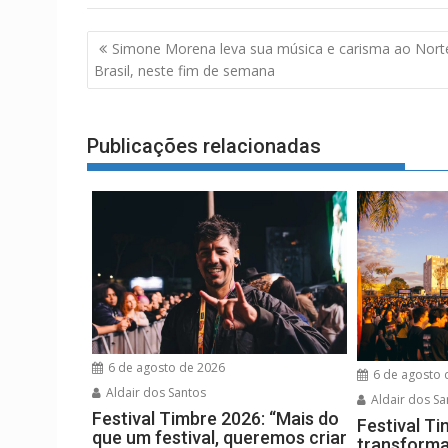
Navegação
Simone Morena leva sua música e carisma ao Nort
de
Brasil, neste fim de semana
Post
Publicações relacionadas
6 de agosto de 2026
6 de agosto 
Aldair dos Santos
Aldair dos Sa
Festival Timbre 2026: “Mais do
Festival T
que um festival, queremos criar
transforma