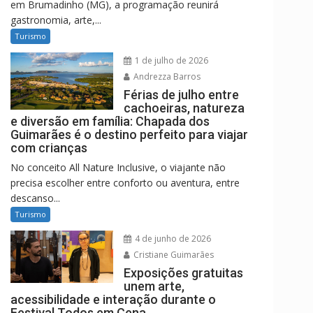
em Brumadinho (MG), a programação reunirá
gastronomia, arte,...
Turismo
1 de julho de 2026
Andrezza Barros
Férias de julho entre
cachoeiras, natureza
e diversão em família: Chapada dos
Guimarães é o destino perfeito para viajar
com crianças
No conceito All Nature Inclusive, o viajante não
precisa escolher entre conforto ou aventura, entre
descanso...
Turismo
4 de junho de 2026
Cristiane Guimarães
Exposições gratuitas
unem arte,
acessibilidade e interação durante o
Festival Todos em Cena