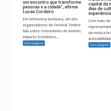
um encontro que transforme
capital da 
pessoas e a cidade”, afirma
dias de cul
Lucas Cordeiro
experiênci
Em entrevista exclusiva, um dos
Com mais de 
organizadores do Festival Timbre
representam
fala sobre crescimento do evento,
da música bra
impacto econômico,...
acessibilidade
Sem categoria
Sem categoria