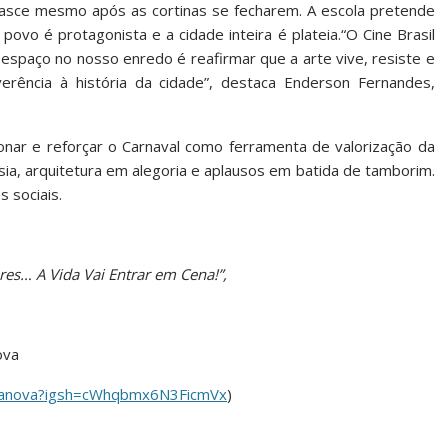
nasce mesmo após as cortinas se fecharem. A escola pretende
ovo é protagonista e a cidade inteira é plateia.“O Cine Brasil
 espaço no nosso enredo é reafirmar que a arte vive, resiste e
erência à história da cidade”, destaca Enderson Fernandes,
ar e reforçar o Carnaval como ferramenta de valorização da
sia, arquitetura em alegoria e aplausos em batida de tamborim.
 sociais.
es… A Vida Vai Entrar em Cena!”,
ova
ndanova?igsh=cWhqbmx6N3FicmVx
)