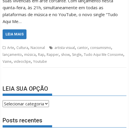
suas vivências em arte cortante. Com lançamento nesta
quinta-feira, às 21h, simultaneamente em todas as
plataformas de música e no YouTube, o novo single “Tudo
Aqui Me…
LEIA MAIS
,
,
,
,
,
Arte
Cultura
Nacional
artista visual
cantor
consumismo
,
,
,
,
,
,
,
lançamento
música
Rap
Rapper
show
Single
Tudo Aqui Me Consome
,
,
Vaine
videoclipe
Youtube
LEIA SUA OPÇÃO
LEIA
SUA
OPÇÃO
Posts recentes