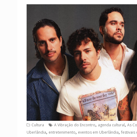
,
,
Cultura
A Vibração do Encontro
agenda cultural
As Co
,
,
,
Uberlândia
entretenimento
eventos em Uberlândia
festivais