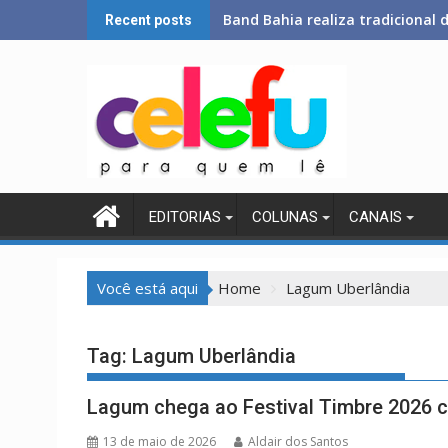
Skip
Band Bahia realiza tradicional
Recent posts
to
content
EDITORIAS
COLUNAS
CANAIS
Você está aqui
Home
Lagum Uberlândia
Tag:
Lagum Uberlândia
Lagum chega ao Festival Timbre 2026 c
13 de maio de 2026
Aldair dos Santos