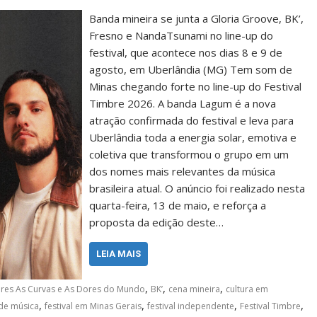
Banda mineira se junta a Gloria Groove, BK’,
Fresno e NandaTsunami no line-up do
festival, que acontece nos dias 8 e 9 de
agosto, em Uberlândia (MG) Tem som de
Minas chegando forte no line-up do Festival
Timbre 2026. A banda Lagum é a nova
atração confirmada do festival e leva para
Uberlândia toda a energia solar, emotiva e
coletiva que transformou o grupo em um
dos nomes mais relevantes da música
brasileira atual. O anúncio foi realizado nesta
quarta-feira, 13 de maio, e reforça a
proposta da edição deste…
LEIA MAIS
,
,
,
res As Curvas e As Dores do Mundo
BK’
cena mineira
cultura em
,
,
,
,
 de música
festival em Minas Gerais
festival independente
Festival Timbre