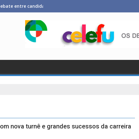
 debate entre candidatos ao Governo da Bahia para mais de 300 
om nova turnê e grandes sucessos da carreira