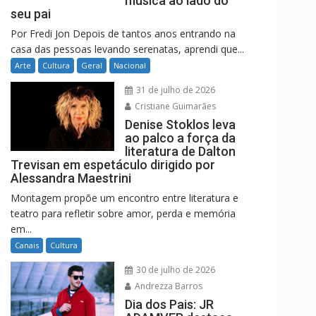
música ao lado do
seu pai
Por Fredi Jon Depois de tantos anos entrando na
casa das pessoas levando serenatas, aprendi que...
Arte
Cultura
Geral
Nacional
31 de julho de 2026
Cristiane Guimarães
Denise Stoklos leva
ao palco a força da
literatura de Dalton
Trevisan em espetáculo dirigido por
Alessandra Maestrini
Montagem propõe um encontro entre literatura e
teatro para refletir sobre amor, perda e memória
em...
Canais
Cultura
30 de julho de 2026
Andrezza Barros
Dia dos Pais: JR