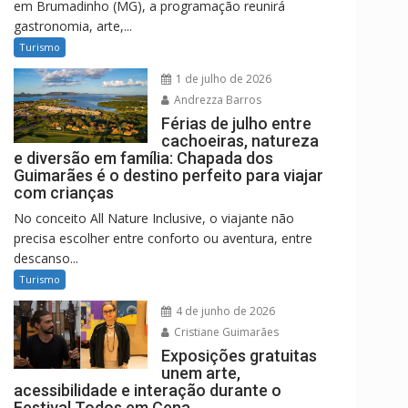
em Brumadinho (MG), a programação reunirá
gastronomia, arte,...
Turismo
1 de julho de 2026
Andrezza Barros
Férias de julho entre
cachoeiras, natureza
e diversão em família: Chapada dos
Guimarães é o destino perfeito para viajar
com crianças
No conceito All Nature Inclusive, o viajante não
precisa escolher entre conforto ou aventura, entre
descanso...
Turismo
4 de junho de 2026
Cristiane Guimarães
Exposições gratuitas
unem arte,
acessibilidade e interação durante o
Festival Todos em Cena