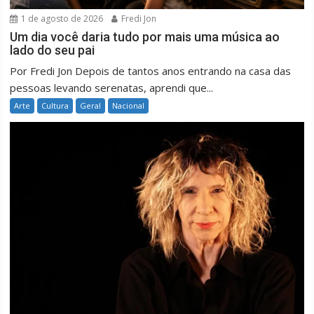
1 de agosto de 2026
Fredi Jon
Um dia você daria tudo por mais uma música ao
lado do seu pai
Por Fredi Jon Depois de tantos anos entrando na casa das
pessoas levando serenatas, aprendi que...
Arte
Cultura
Geral
Nacional